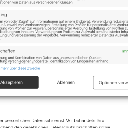
tionen von Daten aus verschiedenen Quellen.
ting
rn von oder Zugriff auf Informationen auf einem Endgerät, Verwendung reduziert
ur Auswahl von Werbeanzeigen, Erstellung von Profilen für personalisierte Werbu
ng von Profilen zur Auswahl personalisierter Werbung, Erstellung von Profilen z
isierung von Inhalten, Verwendung von Profilen zur Auswahl personalisierter Inha
lung und Verbesserung der Angebote, Verwendung reduzierter Daten zur Auswah
.
g (AVV) zur Nutzung des oben genannten Dienstes
schaften
enschutzrechtlich vorgeschriebenen Vertrag, der
Imm
hung und Kombination von Daten aus unterschiedlichen Quellen,
n Daten unserer Websitebesucher nur nach unseren
fung verschiedener Endgeräte, Identifikation von Endgeräten anhand
isch übermittelter Informationen.
eitet.
 mehr über diese Zwecke
leistung der Sicherheit, Verhinderung und Aufdeckung von
 und Fehlerbehebung, Bereitstellung und Anzeige von
e und Pflicht­
Akzeptieren
Ablehnen
Optionen verw
Imm
ng und Inhalten, Ihre Entscheidungen zum Datenschutz
ern und übermitteln.
er persönlichen Daten sehr ernst. Wir behandeln Ihre
chend den gesetzlichen Datenschutzvorschriften sowie