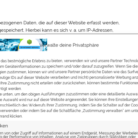
ezogenen Daten, die auf dieser Website erfasst werden,
speichert. Hierbei kann es sich v. a. um IP-Adressen,
 Vertragsdaten, Kontaktdaten, Namen, Websitezugriffe und
erden, handeln.
Verwalte deine Privatsphäre
agserfüllung gegenüber unseren potenziellen und
das bestmögliche Erlebnis zu bieten, verwenden wir und unsere Partner Technol
 im Interesse einer sicheren, schnellen und effizienten
um Geräteinformationen zu speichern und/oder darauf zuzugreifen. Wenn Sie di
professionellen Anbieter (Art. 6 Abs. 1 lit. f DSGVO). Sofern
ien zustimmen, können wir und unsere Partner persönliche Daten wie das Surfve
rfolgt die Verarbeitung ausschließlich auf Grundlage von
eutige IDs auf dieser Website verarbeiten und (nicht) personalisierte Werbung an
Ihre Zustimmung nicht erteilen oder zurückziehen, können bestimmte Funktione
soweit die Einwilligung die Speicherung von Cookies oder den
htigt werden.
(z. B. Device-Fingerprinting) im Sinne des TDDDG umfasst.
ie unten, um den obigen Ausführungen zuzustimmen oder eine detaillierte Auswa
Ihre Auswahl wird nur auf diese Website angewendet. Sie können Ihre Einstellungen
inschließlich des Widerrufs Ihrer Zustimmung, indem Sie die Schalter auf der Coo
oweit verarbeiten, wie dies zur Erfüllung seiner
e verwenden oder indem Sie auf die Schaltfläche „Zustimmung verwalten“ am unt
mrand klicken.
sungen in Bezug auf diese Daten befolgen.
tiken
rn von oder Zugriff auf Informationen auf einem Endgerät, Messung der Werbelei
 der Performance von Inhalten, Analyse von Zielgruppen durch Statistiken oder