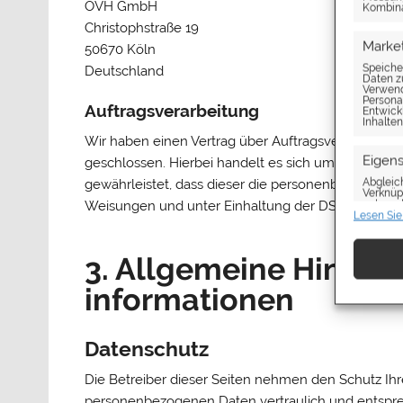
OVH GmbH
Kombina
Christophstraße 19
Marke
50670 Köln
Speiche
Deutschland
Daten z
Verwendu
Personal
Auftragsverarbeitung
Entwick
Inhalten
Wir haben einen Vertrag über Auftragsverarbeitun
Eigen
geschlossen. Hierbei handelt es sich um einen dat
Abgleic
gewährleistet, dass dieser die personenbezogene
Verknüp
automat
Weisungen und unter Einhaltung der DSGVO verarb
Lesen Sie
Gewähr
Betrug
3. Allgemeine Hinweis
Werbu
speich
informationen
Datenschutz
Die Betreiber dieser Seiten nehmen den Schutz Ihr
personenbezogenen Daten vertraulich und entspre