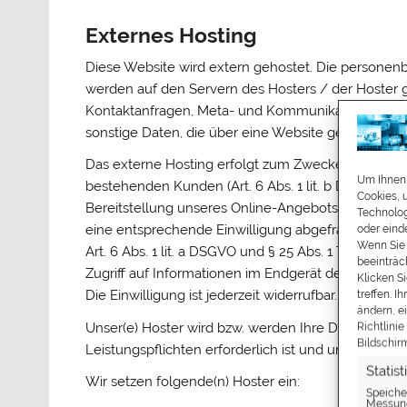
Externes Hosting
Diese Website wird extern gehostet. Die personenb
werden auf den Servern des Hosters / der Hoster ge
Kontaktanfragen, Meta- und Kommunikationsdaten,
sonstige Daten, die über eine Website generiert w
Das externe Hosting erfolgt zum Zwecke der Vertr
Um Ihnen 
bestehenden Kunden (Art. 6 Abs. 1 lit. b DSGVO) und
Cookies, 
Bereitstellung unseres Online-Angebots durch einen 
Technolog
eine entsprechende Einwilligung abgefragt wurde, e
oder eind
Wenn Sie 
Art. 6 Abs. 1 lit. a DSGVO und § 25 Abs. 1 TDDDG, 
beeinträc
Zugriff auf Informationen im Endgerät des Nutzers 
Klicken S
Die Einwilligung ist jederzeit widerrufbar.
treffen. 
ändern, e
Unser(e) Hoster wird bzw. werden Ihre Daten nur ins
Richtlini
Bildschir
Leistungspflichten erforderlich ist und unsere Wei
Statis
Wir setzen folgende(n) Hoster ein:
Speiche
Messung