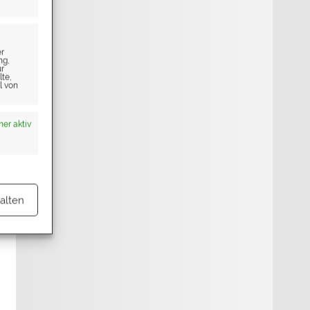
er
ng,
ur
lte,
l von
er aktiv
alten
er aktiv