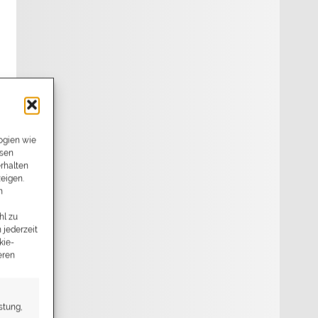
ogien wie
esen
rhalten
zeigen.
n
hl zu
 jederzeit
kie-
eren
stung,