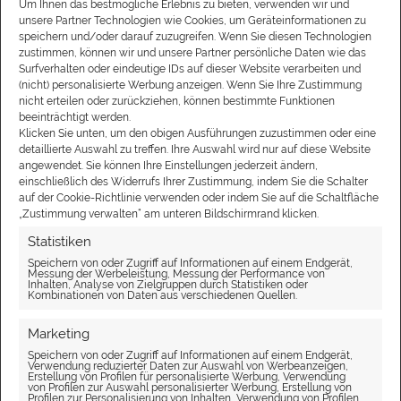
Um Ihnen das bestmögliche Erlebnis zu bieten, verwenden wir und
Arbeiten & Design auf höchstem Niveau. Mit dem SD-
unsere Partner Technologien wie Cookies, um Geräteinformationen zu
Internet-Service Team haben Sie einen kompetenten
speichern und/oder darauf zuzugreifen. Wenn Sie diesen Technologien
Partner an ihrer Seite, der Sie mit grenzüberschreitenden
zustimmen, können wir und unsere Partner persönliche Daten wie das
Surfverhalten oder eindeutige IDs auf dieser Website verarbeiten und
Lösungen zu ihrem Ziel führt!“
(nicht) personalisierte Werbung anzeigen. Wenn Sie Ihre Zustimmung
nicht erteilen oder zurückziehen, können bestimmte Funktionen
beeinträchtigt werden.
Klicken Sie unten, um den obigen Ausführungen zuzustimmen oder eine
detaillierte Auswahl zu treffen. Ihre Auswahl wird nur auf diese Website
angewendet. Sie können Ihre Einstellungen jederzeit ändern,
Service
einschließlich des Widerrufs Ihrer Zustimmung, indem Sie die Schalter
auf der Cookie-Richtlinie verwenden oder indem Sie auf die Schaltfläche
DSL Vergleichsrechner
„Zustimmung verwalten“ am unteren Bildschirmrand klicken.
Telekom Profi
1&1 Profiseller
Statistiken
SD-Webhosting
Speichern von oder Zugriff auf Informationen auf einem Endgerät,
Messung der Werbeleistung, Messung der Performance von
Handyportal
Inhalten, Analyse von Zielgruppen durch Statistiken oder
Kombinationen von Daten aus verschiedenen Quellen.
Hosting Partner
Marketing
Speichern von oder Zugriff auf Informationen auf einem Endgerät,
Verwendung reduzierter Daten zur Auswahl von Werbeanzeigen,
Erstellung von Profilen für personalisierte Werbung, Verwendung
Partnerseiten
von Profilen zur Auswahl personalisierter Werbung, Erstellung von
Profilen zur Personalisierung von Inhalten, Verwendung von Profilen