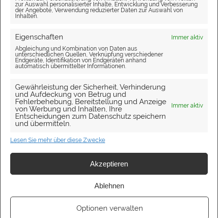
SD-Hausmeisterservice
zur Auswahl personalisierter Inhalte, Entwicklung und Verbesserung
der Angebote, Verwendung reduzierter Daten zur Auswahl von
SD-Print-Service
Inhalten.
Eigenschaften
Immer aktiv
Abgleichung und Kombination von Daten aus
unterschiedlichen Quellen, Verknüpfung verschiedener
Endgeräte, Identifikation von Endgeräten anhand
Werbung
automatisch übermittelter Informationen.
Gewährleistung der Sicherheit, Verhinderung
und Aufdeckung von Betrug und
o2 Startseite
Fehlerbehebung, Bereitstellung und Anzeige
Immer aktiv
von Werbung und Inhalten, Ihre
Entscheidungen zum Datenschutz speichern
und übermitteln.
Lesen Sie mehr über diese Zwecke
Akzeptieren
Ablehnen
Optionen verwalten