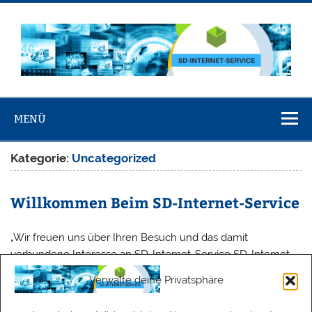
Skip
to
content
SD-Internet-
Service
MENÜ
Kategorie:
Uncategorized
Willkommen Beim SD-Internet-Service
„Wir freuen uns über Ihren Besuch und das damit
verbundene Interesse an SD-Internet-Service SD-Internet-
Service ist eine Dienstleistungs Agentur für
Verwalte deine Privatsphäre
Mediengestaltung, Wir stehen für die individuelle Beratung
und Betreuung unserer Kunden, sowie für kosteneffizientes